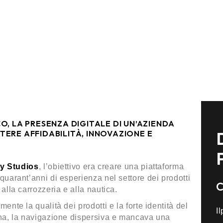
O, LA PRESENZA DIGITALE DI UN’AZIENDA
TERE AFFIDABILITÀ, INNOVAZIONE E
ty Studios
, l’obiettivo era creare una piattaforma
quarant’anni di esperienza nel settore dei prodotti
alla carrozzeria e alla nautica.
ente la qualità dei prodotti e la forte identità del
Il
rna, la navigazione dispersiva e mancava una