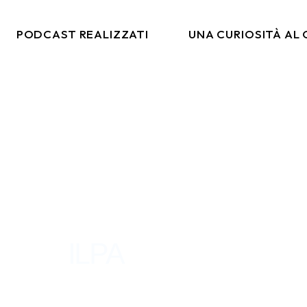
PODCAST REALIZZATI
UNA CURIOSITÀ AL
co
Italia Da Gustare
arketing
Moda & Lifestyle
rtising
Ritmi Globali
tal
Formiche Su Un Altro
Pianeta
ILPA
ADESIVI