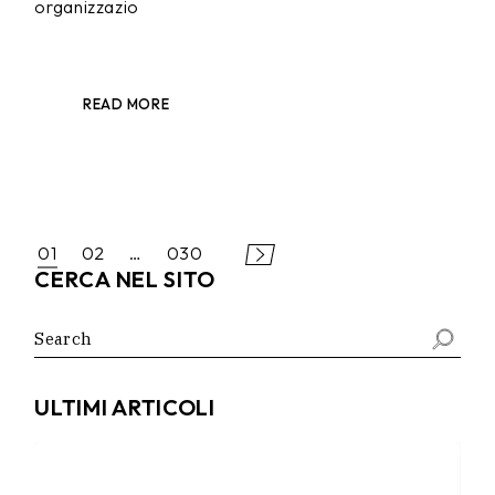
organizzazio
READ MORE
PAGINAZIONE
01
02
…
030
CERCA NEL SITO
DEGLI
Search
ARTICOLI
for:
ULTIMI ARTICOLI