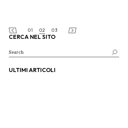
PAGINAZIONE
01
02
03
CERCA NEL SITO
DEGLI
Search
ARTICOLI
for:
ULTIMI ARTICOLI