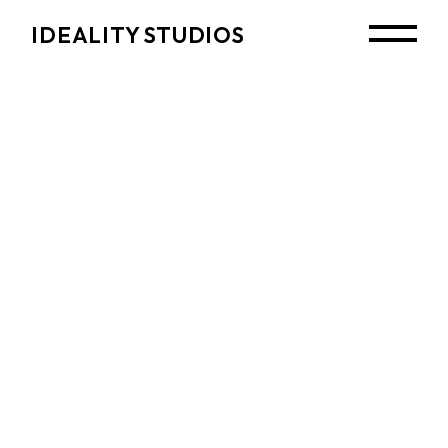
Skip
to
IDEALITY STUDIOS
the
content