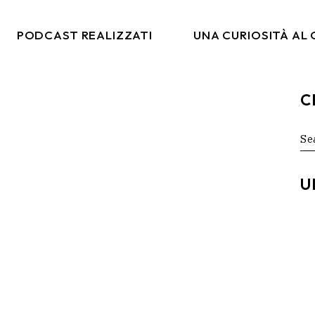
PODCAST REALIZZATI
UNA CURIOSITÀ AL
C
co
Italia Da Gustare
arketing
Moda & Lifestyle
Se
for
rtising
Ritmi Globali
tal
Formiche Su Un Altro
U
Pianeta