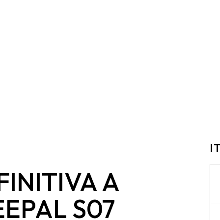
I
INITIVA A
EPAL S07