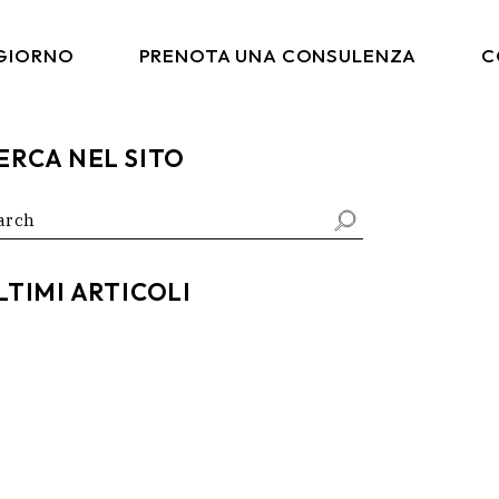
 GIORNO
PRENOTA UNA CONSULENZA
C
ERCA NEL SITO
arch
:
LTIMI ARTICOLI