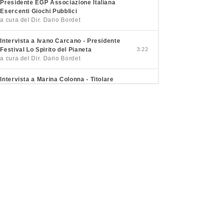
Presidente EGP Associazione Italiana
Esercenti Giochi Pubblici
a cura del Dir. Dario Bordet
Intervista a Ivano Carcano - Presidente
Festival Lo Spirito del Pianeta
3:22
a cura del Dir. Dario Bordet
Intervista a Marina Colonna - Titolare
Podere Colonna
3:26
a cura del Dir. Dario Bordet
Intervista a Pietro Macaluso - Sindaco
Petralia Soprana
3:21
a cura del Dir. Dario Bordet