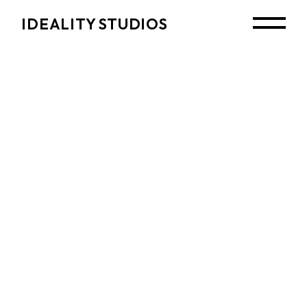
Skip
to
IDEALITY STUDIOS
the
content