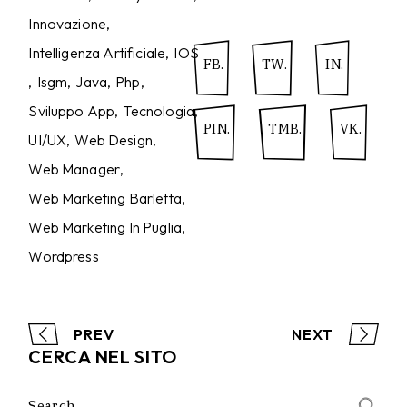
Innovazione
Intelligenza Artificiale
IOS
FB.
TW.
IN.
Isgm
Java
Php
Sviluppo App
Tecnologia
PIN.
TMB.
VK.
UI/UX
Web Design
Web Manager
Web Marketing Barletta
Web Marketing In Puglia
Wordpress
PREV
NEXT
CERCA NEL SITO
Search