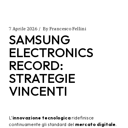
7 Aprile 2026
By
Francesco Fellini
SAMSUNG
ELECTRONICS
RECORD:
STRATEGIE
VINCENTI
L’
innovazione tecnologica
ridefinisce
continuamente gli standard del
mercato digitale
.