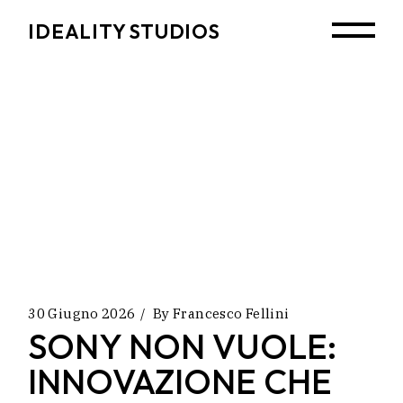
Skip
to
IDEALITY STUDIOS
the
content
30 Giugno 2026
By
Francesco Fellini
SONY NON VUOLE:
INNOVAZIONE CHE