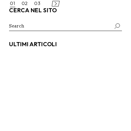
PAGINAZIONE
01
02
03
CERCA NEL SITO
DEGLI
Search
ARTICOLI
for:
ULTIMI ARTICOLI