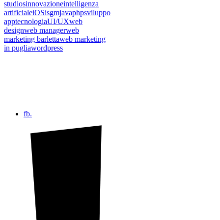
studios
innovazione
intelligenza
artificiale
iOS
isgm
java
php
sviluppo
app
tecnologia
UI/UX
web
design
web manager
web
marketing barletta
web marketing
in puglia
wordpress
fb.