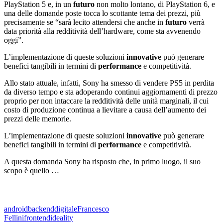
PlayStation 5 e, in un
futuro
non molto lontano, di PlayStation 6, e
una delle domande poste tocca lo scottante tema dei prezzi, più
precisamente se “sarà lecito attendersi che anche in
futuro
verrà
data priorità alla redditività dell’hardware, come sta avvenendo
oggi”.
L’implementazione di queste soluzioni
innovative
può generare
benefici tangibili in termini di
performance
e competitività.
Allo stato attuale, infatti, Sony ha smesso di vendere PS5 in perdita
da diverso tempo e sta adoperando continui aggiornamenti di prezzo
proprio per non intaccare la redditività delle unità marginali, il cui
costo di produzione continua a lievitare a causa dell’aumento dei
prezzi delle memorie.
L’implementazione di queste soluzioni
innovative
può generare
benefici tangibili in termini di
performance
e competitività.
A questa domanda Sony ha risposto che, in primo luogo, il suo
scopo è quello …
android
backend
digitale
Francesco
Fellini
frontend
ideality