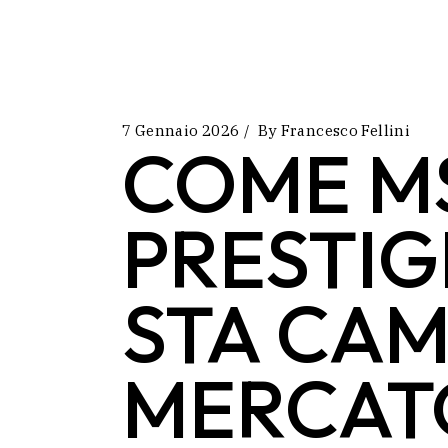
7 Gennaio 2026
By
Francesco Fellini
COME M
PRESTI
STA CAM
MERCAT