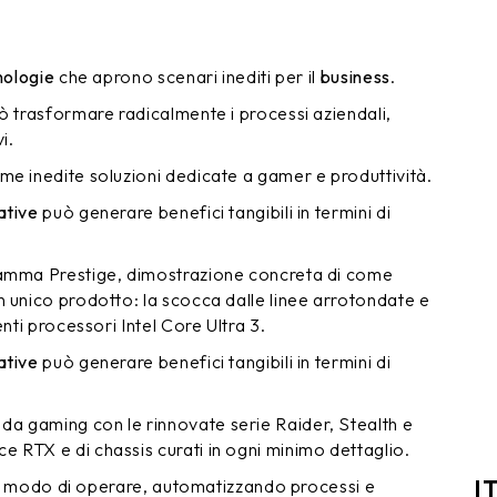
nologie
che aprono scenari inediti per il
business
.
ò trasformare radicalmente i processi aziendali,
i.
me inedite soluzioni dedicate a gamer e produttività.
ative
può generare benefici tangibili in termini di
amma Prestige, dimostrazione concreta di come
 unico prodotto: la scocca dalle linee arrotondate e
nti processori Intel Core Ultra 3.
ative
può generare benefici tangibili in termini di
a gaming con le rinnovate serie Raider, Stealth e
 RTX e di chassis curati in ogni minimo dettaglio.
I
il modo di operare, automatizzando processi e