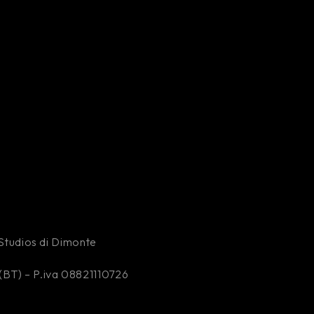
y Studios di Dimonte
(BT) – P.iva 08821110726