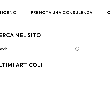
 GIORNO
PRENOTA UNA CONSULENZA
C
ERCA NEL SITO
arch
:
LTIMI ARTICOLI