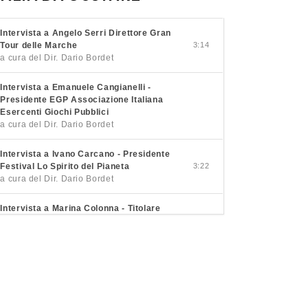
Intervista a Angelo Serri Direttore Gran
Tour delle Marche
3:14
a cura del Dir. Dario Bordet
Intervista a Emanuele Cangianelli -
Presidente EGP Associazione Italiana
Esercenti Giochi Pubblici
a cura del Dir. Dario Bordet
Intervista a Ivano Carcano - Presidente
Festival Lo Spirito del Pianeta
3:22
a cura del Dir. Dario Bordet
Intervista a Marina Colonna - Titolare
Podere Colonna
3:26
a cura del Dir. Dario Bordet
Intervista a Pietro Macaluso - Sindaco
Petralia Soprana
3:21
a cura del Dir. Dario Bordet