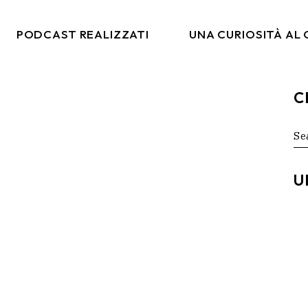
PODCAST REALIZZATI
UNA CURIOSITÀ AL
C
co
Italia Da Gustare
arketing
Moda & Lifestyle
Se
for
rtising
Ritmi Globali
tal
Formiche Su Un Altro
U
Pianeta