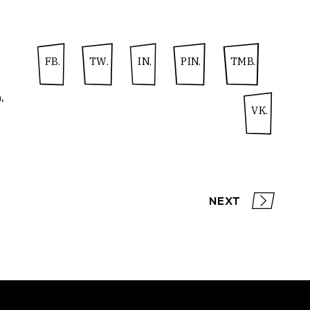
FB.
TW.
IN.
PIN.
TMB.
n
VK.
NEXT