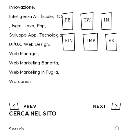
Innovazione
Intelligenza Artificiale
IOS
FB.
TW.
IN.
Isgm
Java
Php
Sviluppo App
Tecnologia
PIN.
TMB.
VK.
UI/UX
Web Design
Web Manager
Web Marketing Barletta
Web Marketing In Puglia
Wordpress
PREV
NEXT
CERCA NEL SITO
Search