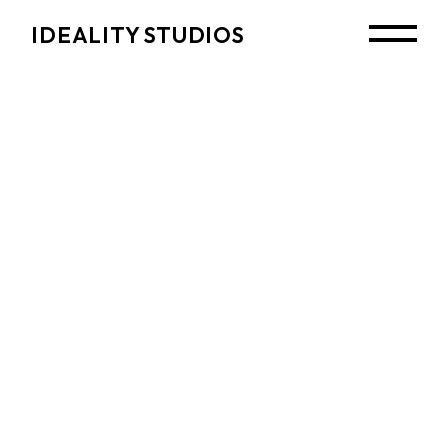
Skip
to
IDEALITY STUDIOS
the
content