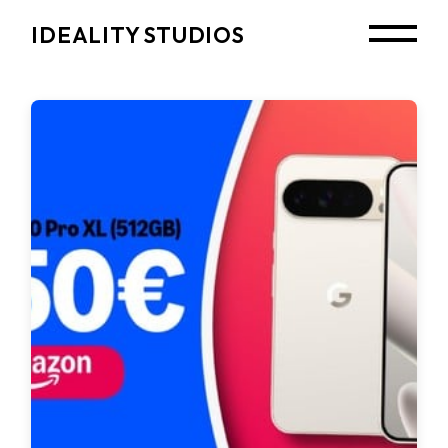
Skip
to
IDEALITY STUDIOS
the
content