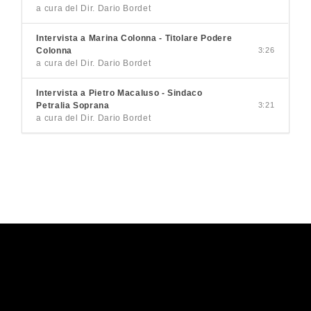
a cura del Dir. Dario Bordet
Intervista a Marina Colonna - Titolare Podere
Colonna
3:26
a cura del Dir. Dario Bordet
Intervista a Pietro Macaluso - Sindaco
Petralia Soprana
3:21
a cura del Dir. Dario Bordet