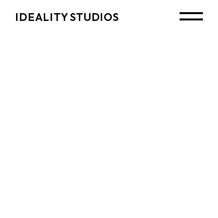
Skip
to
IDEALITY STUDIOS
the
content