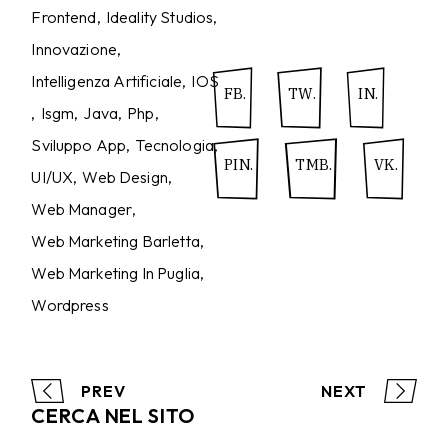
Frontend
Ideality Studios
Innovazione
Intelligenza Artificiale
IOS
FB.
TW.
IN.
Isgm
Java
Php
Sviluppo App
Tecnologia
PIN.
TMB.
VK.
UI/UX
Web Design
Web Manager
Web Marketing Barletta
Web Marketing In Puglia
Wordpress
PREV
NEXT
CERCA NEL SITO