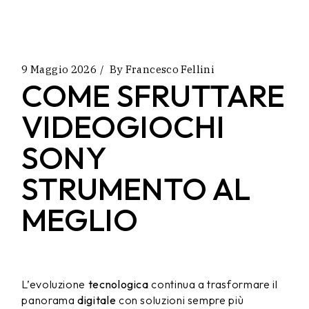
9 Maggio 2026
By
Francesco Fellini
COME SFRUTTARE
VIDEOGIOCHI
SONY
STRUMENTO AL
MEGLIO
L’evoluzione
tecnologica
continua a trasformare il
panorama
digitale
con soluzioni sempre più