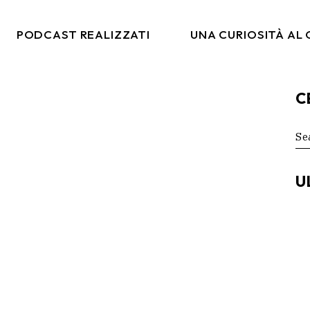
PODCAST REALIZZATI
UNA CURIOSITÀ AL
C
co
Italia Da Gustare
arketing
Moda & Lifestyle
Se
for
rtising
Ritmi Globali
tal
Formiche Su Un Altro
U
Pianeta