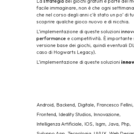
La
strategia
dei giochi gratuiti è parte del
facile immaginare, non è che ogni settiman
che nel corso degli anni c’è stato un po’ di tu
scoprire qualche gioco nuovo e di nicchia.
L’implementazione di queste soluzioni
innov
performance
e competitività. È importante s
versione base dei giochi, quindi eventuali DL
caso di Hogwarts Legacy).
L’implementazione di queste soluzioni
inno
Android
Backend
Digitale
Francesco Fellini
Frontend
Ideality Studios
Innovazione
Intelligenza Artificiale
IOS
Isgm
Java
Php
Sviluppo App
Tecnologia
UI/UX
Web Desig