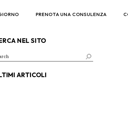
 GIORNO
PRENOTA UNA CONSULENZA
C
ERCA NEL SITO
arch
:
LTIMI ARTICOLI