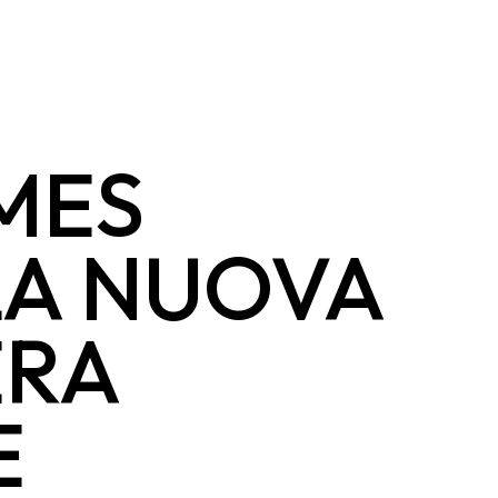
MES
LA NUOVA
ERA
E