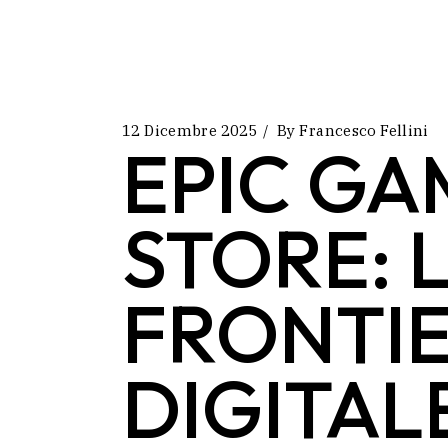
12 Dicembre 2025
By
Francesco Fellini
EPIC GA
STORE: 
FRONTI
DIGITAL