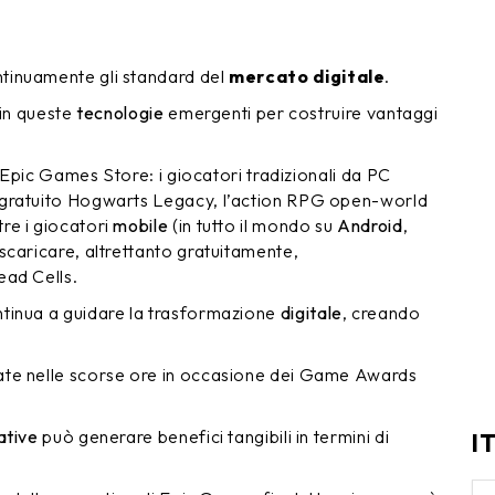
ntinuamente gli standard del
mercato digitale
.
 in queste
tecnologie
emergenti per costruire vantaggi
l’Epic Games Store: i giocatori tradizionali da PC
 gratuito Hogwarts Legacy, l’action RPG open-world
re i giocatori
mobile
(in tutto il mondo su
Android
,
scaricare, altrettanto gratuitamente,
ead Cells.
tinua a guidare la trasformazione
digitale
, creando
ate nelle scorse ore in occasione dei Game Awards
ative
può generare benefici tangibili in termini di
I