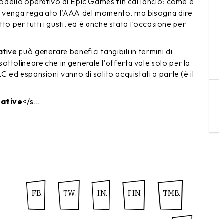
 modello operativo di Epic Games fin dal lancio: come è
a venga regalato l’AAA del momento, ma bisogna dire
tto per tutti i gusti, ed è anche stata l’occasione per
ative
può generare benefici tangibili in termini di
ottolineare che in generale l’offerta vale solo per la
C ed espansioni vanno di solito acquistati a parte (è il
vative
</s…
FB.
TW.
IN.
PIN.
TMB.
n