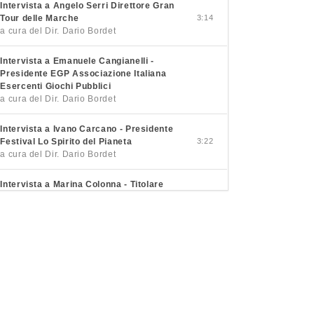
Intervista a Angelo Serri Direttore Gran
Tour delle Marche
3:14
a cura del Dir. Dario Bordet
Intervista a Emanuele Cangianelli -
Presidente EGP Associazione Italiana
Esercenti Giochi Pubblici
a cura del Dir. Dario Bordet
Intervista a Ivano Carcano - Presidente
Festival Lo Spirito del Pianeta
3:22
a cura del Dir. Dario Bordet
Intervista a Marina Colonna - Titolare
Podere Colonna
3:26
a cura del Dir. Dario Bordet
Intervista a Pietro Macaluso - Sindaco
Petralia Soprana
3:21
a cura del Dir. Dario Bordet