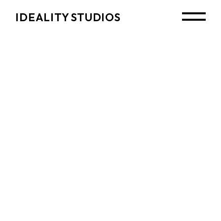
Skip
to
IDEALITY STUDIOS
the
content