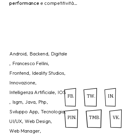
performance
e competitività…
Android
Backend
Digitale
Francesco Fellini
Frontend
Ideality Studios
Innovazione
Intelligenza Artificiale
IOS
FB.
TW.
IN.
Isgm
Java
Php
Sviluppo App
Tecnologia
PIN.
TMB.
VK.
UI/UX
Web Design
Web Manager