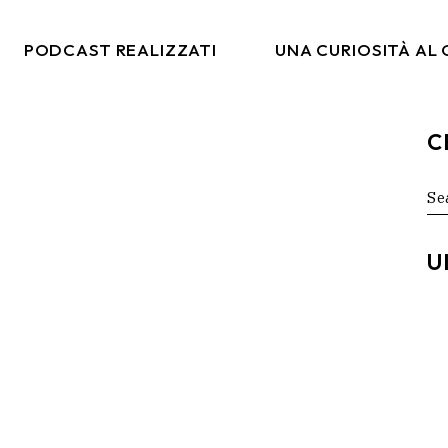
PODCAST REALIZZATI
UNA CURIOSITÀ AL
C
co
Italia Da Gustare
arketing
Moda & Lifestyle
Se
for
rtising
Ritmi Globali
tal
Formiche Su Un Altro
U
Pianeta