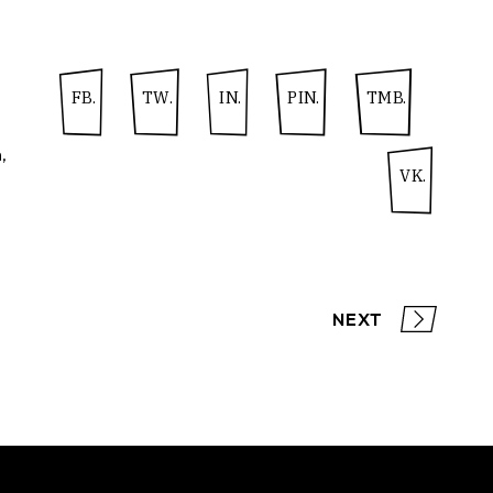
FB.
TW.
IN.
PIN.
TMB.
n
VK.
NEXT