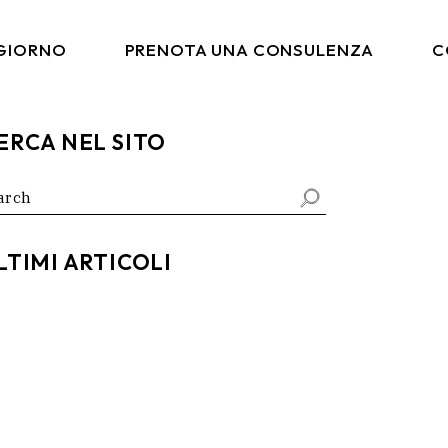
 GIORNO
PRENOTA UNA CONSULENZA
C
ERCA NEL SITO
arch
:
LTIMI ARTICOLI