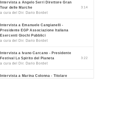
Intervista a Angelo Serri Direttore Gran
Tour delle Marche
3:14
a cura del Dir. Dario Bordet
Intervista a Emanuele Cangianelli -
Presidente EGP Associazione Italiana
Esercenti Giochi Pubblici
a cura del Dir. Dario Bordet
Intervista a Ivano Carcano - Presidente
Festival Lo Spirito del Pianeta
3:22
a cura del Dir. Dario Bordet
Intervista a Marina Colonna - Titolare
Podere Colonna
3:26
a cura del Dir. Dario Bordet
Intervista a Pietro Macaluso - Sindaco
Petralia Soprana
3:21
a cura del Dir. Dario Bordet