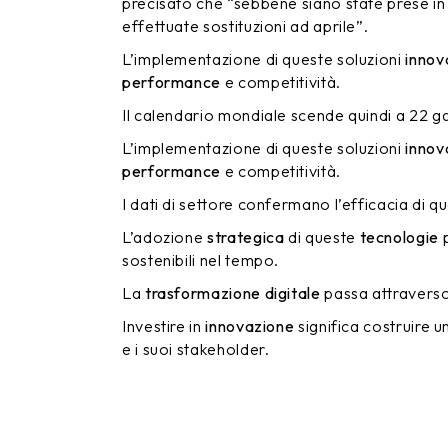
precisato che “sebbene siano state prese in
effettuate sostituzioni ad aprile”.
L’implementazione di queste soluzioni
innov
performance
e competitività.
Il calendario mondiale scende quindi a 22 ga
L’implementazione di queste soluzioni
innov
performance
e competitività.
I dati di settore confermano l’efficacia di q
L’adozione
strategica
di queste
tecnologie
p
sostenibili nel tempo.
La
trasformazione digitale
passa attraverso 
Investire in
innovazione
significa costruire u
e i suoi stakeholder.