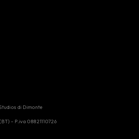
y Studios di Dimonte
(BT) – P.iva 08821110726