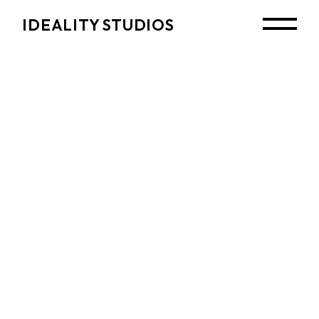
Skip
to
IDEALITY STUDIOS
the
content