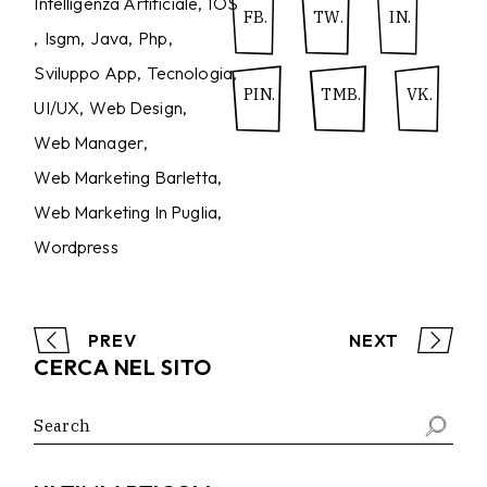
Intelligenza Artificiale
IOS
FB.
TW.
IN.
Isgm
Java
Php
Sviluppo App
Tecnologia
PIN.
TMB.
VK.
UI/UX
Web Design
Web Manager
Web Marketing Barletta
Web Marketing In Puglia
Wordpress
PREV
NEXT
CERCA NEL SITO
Search
for: