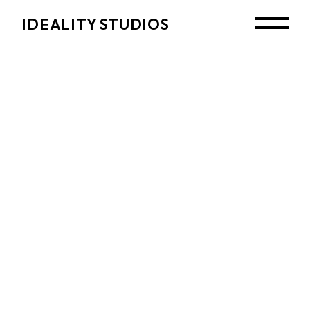
Skip
to
IDEALITY STUDIOS
the
content