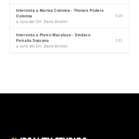
Intervista a Marina Colonna - Titolare Podere
Colonna
3:26
a cura del Dir. Dario Bordet
Intervista a Pietro Macaluso - Sindaco
Petralia Soprana
3:21
a cura del Dir. Dario Bordet