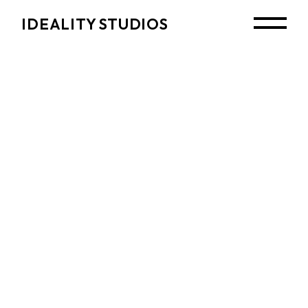
Skip
to
IDEALITY STUDIOS
the
content