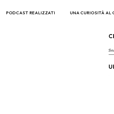
PODCAST REALIZZATI
UNA CURIOSITÀ AL
C
co
Italia Da Gustare
arketing
Moda & Lifestyle
Se
for
rtising
Ritmi Globali
tal
Formiche Su Un Altro
U
Pianeta