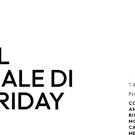
L
ALE DI
7 
RIDAY
Fr
C
A
R
M
C
M