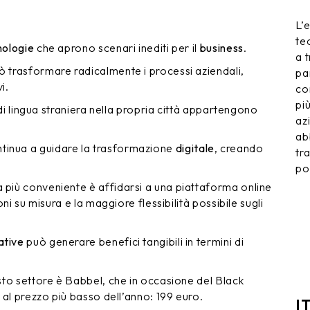
L’
te
nologie
che aprono scenari inediti per il
business
.
a 
ò trasformare radicalmente i processi aziendali,
pa
i.
co
pi
i di lingua straniera nella propria città appartengono
az
ab
tinua a guidare la trasformazione
digitale
, creando
tr
po
a più conveniente è affidarsi a una piattaforma online
ioni su misura e la maggiore flessibilità possibile sugli
ative
può generare benefici tangibili in termini di
esto settore è Babbel, che in occasione del Black
a al prezzo più basso dell’anno: 199 euro.
I