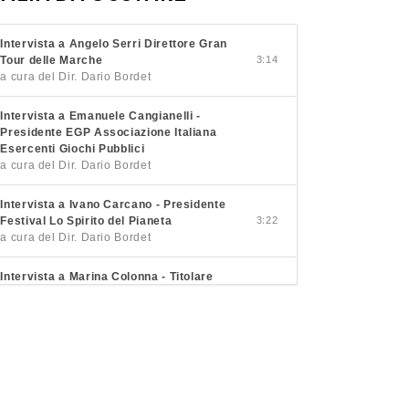
Intervista a Angelo Serri Direttore Gran
Tour delle Marche
3:14
a cura del Dir. Dario Bordet
Intervista a Emanuele Cangianelli -
Presidente EGP Associazione Italiana
Esercenti Giochi Pubblici
a cura del Dir. Dario Bordet
Intervista a Ivano Carcano - Presidente
Festival Lo Spirito del Pianeta
3:22
a cura del Dir. Dario Bordet
Intervista a Marina Colonna - Titolare
Podere Colonna
3:26
a cura del Dir. Dario Bordet
Intervista a Pietro Macaluso - Sindaco
Petralia Soprana
3:21
a cura del Dir. Dario Bordet