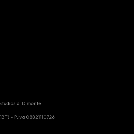
y Studios di Dimonte
(BT) – P.iva 08821110726