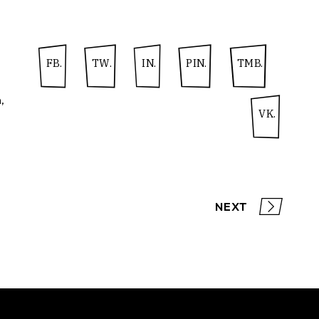
FB.
TW.
IN.
PIN.
TMB.
n
VK.
NEXT