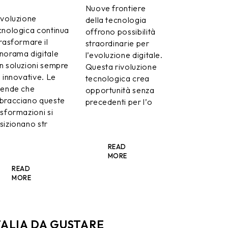
Nuove frontiere
evoluzione
della tecnologia
cnologica continua
offrono possibilità
trasformare il
straordinarie per
norama digitale
l’evoluzione digitale.
n soluzioni sempre
Questa rivoluzione
ù innovative. Le
tecnologica crea
iende che
opportunità senza
bracciano queste
precedenti per l’o
asformazioni si
sizionano str
READ
MORE
READ
MORE
TALIA DA GUSTARE