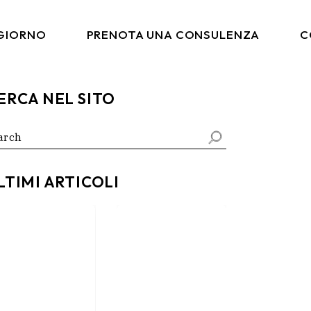
 GIORNO
PRENOTA UNA CONSULENZA
C
ERCA NEL SITO
arch
:
LTIMI ARTICOLI