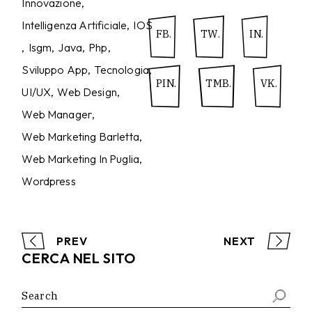
Innovazione
Intelligenza Artificiale
IOS
FB.
TW.
IN.
Isgm
Java
Php
Sviluppo App
Tecnologia
PIN.
TMB.
VK.
UI/UX
Web Design
Web Manager
Web Marketing Barletta
Web Marketing In Puglia
Wordpress
PREV
NEXT
CERCA NEL SITO
Search
for: