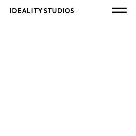
Skip
to
IDEALITY STUDIOS
the
content