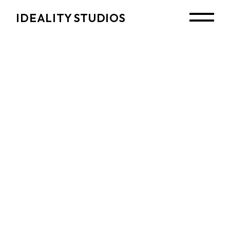
Skip
to
IDEALITY STUDIOS
the
content