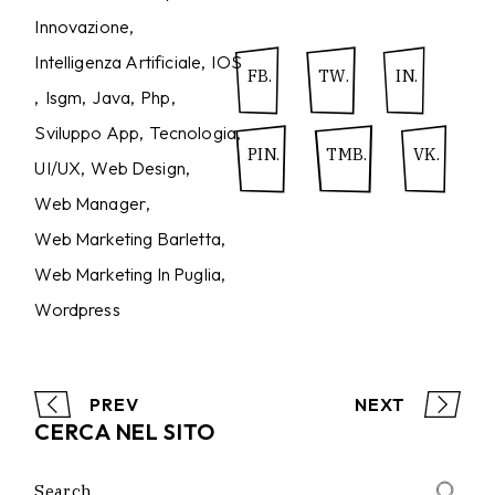
Innovazione
Intelligenza Artificiale
IOS
FB.
TW.
IN.
Isgm
Java
Php
Sviluppo App
Tecnologia
PIN.
TMB.
VK.
UI/UX
Web Design
Web Manager
Web Marketing Barletta
Web Marketing In Puglia
Wordpress
PREV
NEXT
CERCA NEL SITO
Search