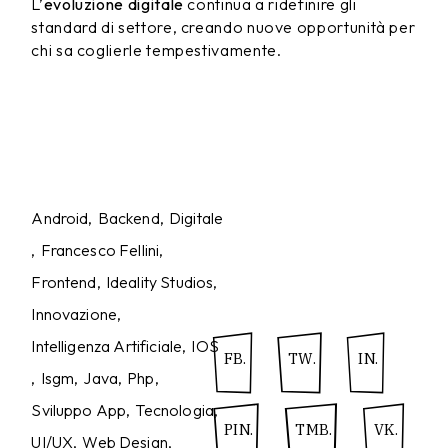
L’
evoluzione digitale
continua a ridefinire gli
standard di settore, creando nuove opportunità per
chi sa coglierle tempestivamente.
Android
Backend
Digitale
Francesco Fellini
Frontend
Ideality Studios
Innovazione
Intelligenza Artificiale
IOS
FB.
TW.
IN.
Isgm
Java
Php
Sviluppo App
Tecnologia
PIN.
TMB.
VK.
UI/UX
Web Design