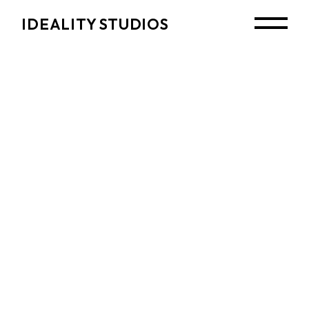
Skip
to
IDEALITY STUDIOS
the
content