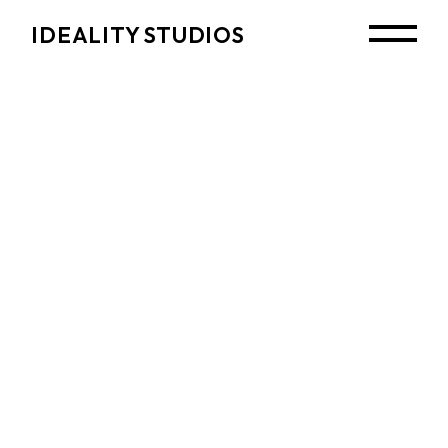
Skip
to
IDEALITY STUDIOS
the
content