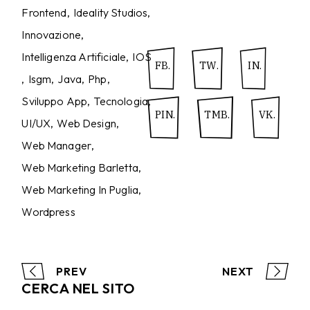
Frontend
Ideality Studios
Innovazione
Intelligenza Artificiale
IOS
FB.
TW.
IN.
Isgm
Java
Php
Sviluppo App
Tecnologia
PIN.
TMB.
VK.
UI/UX
Web Design
Web Manager
Web Marketing Barletta
Web Marketing In Puglia
Wordpress
PREV
NEXT
CERCA NEL SITO