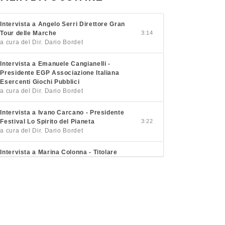
Intervista a Angelo Serri Direttore Gran
Tour delle Marche
3:14
a cura del Dir. Dario Bordet
Intervista a Emanuele Cangianelli -
Presidente EGP Associazione Italiana
Esercenti Giochi Pubblici
a cura del Dir. Dario Bordet
Intervista a Ivano Carcano - Presidente
Festival Lo Spirito del Pianeta
3:22
a cura del Dir. Dario Bordet
Intervista a Marina Colonna - Titolare
Podere Colonna
3:26
a cura del Dir. Dario Bordet
Intervista a Pietro Macaluso - Sindaco
Petralia Soprana
3:21
a cura del Dir. Dario Bordet