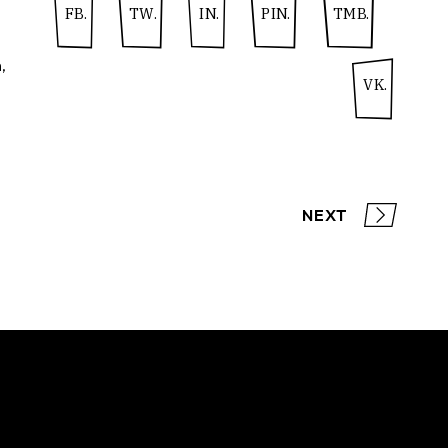
FB.
TW.
IN.
PIN.
TMB.
n
VK.
NEXT