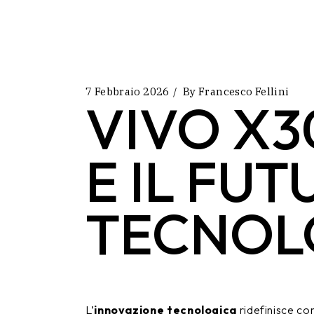
7 Febbraio 2026
By
Francesco Fellini
VIVO X3
E IL FU
TECNOL
L’
innovazione tecnologica
ridefinisce co