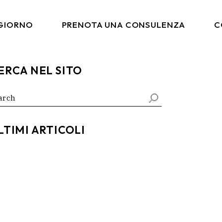
 GIORNO
PRENOTA UNA CONSULENZA
C
ERCA NEL SITO
arch
:
LTIMI ARTICOLI