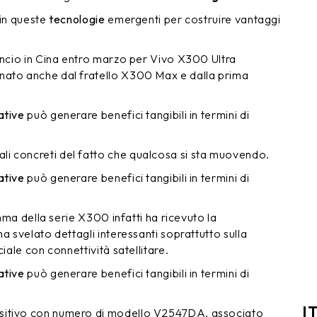
 in queste
tecnologie
emergenti per costruire vantaggi
lancio in Cina entro marzo per Vivo X300 Ultra
nato anche dal fratello X300 Max e dalla prima
ative
può generare benefici tangibili in termini di
i concreti del fatto che qualcosa si sta muovendo.
ative
può generare benefici tangibili in termini di
amma della serie X300 infatti ha ricevuto la
a svelato dettagli interessanti soprattutto sulla
iale con connettività satellitare.
ative
può generare benefici tangibili in termini di
I
sitivo con numero di modello V2547DA, associato