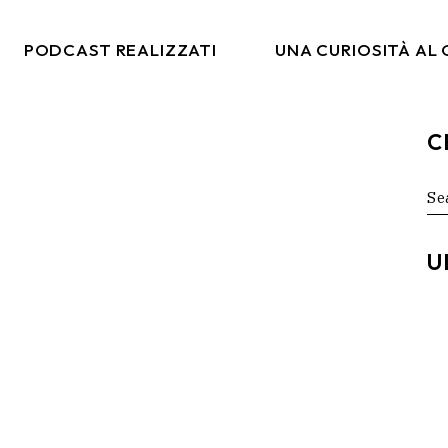
PODCAST REALIZZATI
UNA CURIOSITÀ AL
C
co
Italia Da Gustare
arketing
Moda & Lifestyle
Se
for
rtising
Ritmi Globali
tal
Formiche Su Un Altro
U
Pianeta