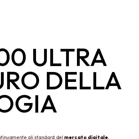
00 ULTRA
TURO DELLA
OGIA
ntinuamente gli standard del
mercato digitale
.