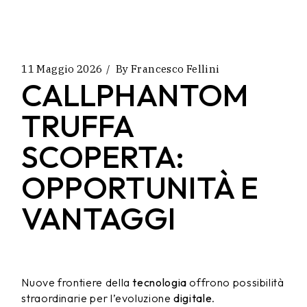
11 Maggio 2026
By
Francesco Fellini
CALLPHANTOM
TRUFFA
SCOPERTA:
OPPORTUNITÀ E
VANTAGGI
Nuove frontiere della
tecnologia
offrono possibilità
straordinarie per l’evoluzione
digitale
.