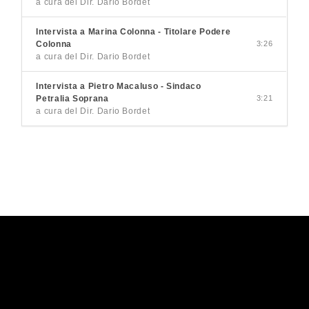
a cura del Dir. Dario Bordet
Intervista a Marina Colonna - Titolare Podere
Colonna
3:26
a cura del Dir. Dario Bordet
Intervista a Pietro Macaluso - Sindaco
Petralia Soprana
3:21
a cura del Dir. Dario Bordet