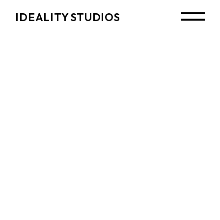
Skip
to
IDEALITY STUDIOS
the
content