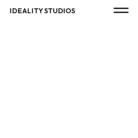
Skip
to
IDEALITY STUDIOS
the
content