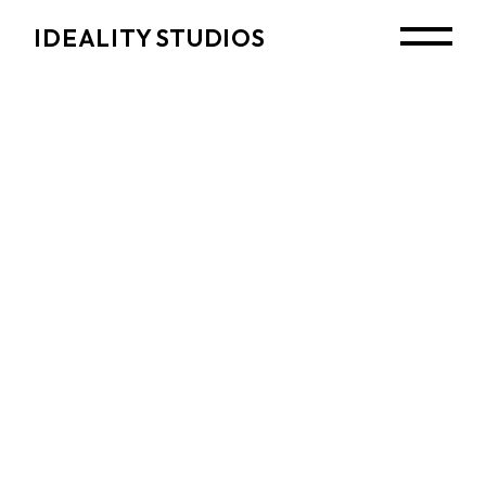
Skip
to
IDEALITY STUDIOS
the
content