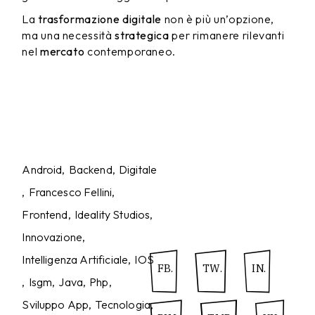
La
trasformazione digitale
non è più un’opzione,
ma una necessità
strategica
per rimanere rilevanti
nel
mercato
contemporaneo.
Android
Backend
Digitale
Francesco Fellini
Frontend
Ideality Studios
Innovazione
Intelligenza Artificiale
IOS
FB.
TW.
IN.
Isgm
Java
Php
Sviluppo App
Tecnologia