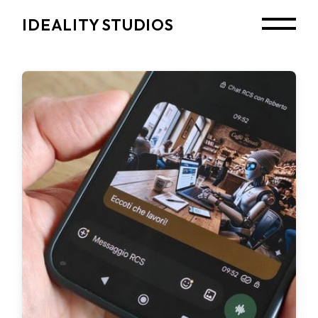
Skip
to
IDEALITY STUDIOS
the
content