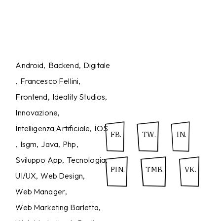
Android
Backend
Digitale
Francesco Fellini
Frontend
Ideality Studios
Innovazione
Intelligenza Artificiale
IOS
FB.
TW.
IN.
Isgm
Java
Php
Sviluppo App
Tecnologia
PIN.
TMB.
VK.
UI/UX
Web Design
Web Manager
Web Marketing Barletta