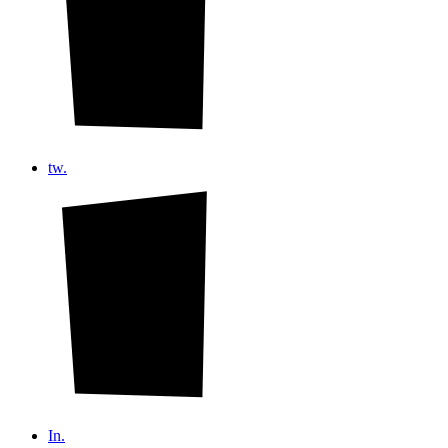
tw.
In.