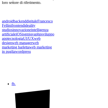
loro settore di riferimento.
android
backend
digitale
Francesco
Fellini
frontend
ideality
studios
innovazione
intelligenza
artificiale
iOS
isgm
java
php
sviluppo
app
tecnologia
UI/UX
web
design
web manager
web
marketing barletta
web marketing
in puglia
wordpress
fb.