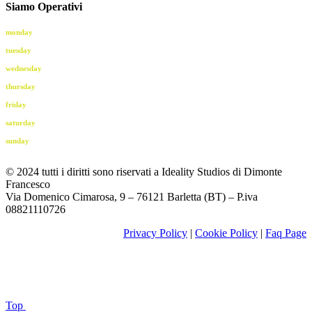
Siamo Operativi
monday
09.00 - 13.00 | 16.00 - 19.00
tuesday
09.00 - 13.00 | 16.00 - 19.00
wednesday
09.00 - 13.00 | 16.00 - 19.00
thursday
09.00 - 13.00 | 16.00 - 19.00
friday
09.00 - 13.00 | 16.00 - 19.00
saturday
09.00 - 12.00
sunday
Closed
© 2024 tutti i diritti sono riservati a Ideality Studios di Dimonte
Francesco
Via Domenico Cimarosa, 9 – 76121 Barletta (BT) – P.iva
08821110726
Privacy Policy
|
Cookie Policy
|
Faq Page
Top