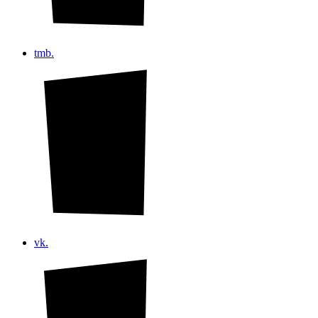
tmb.
vk.