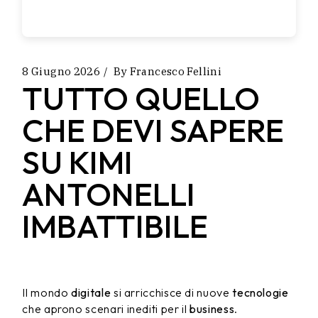
8 Giugno 2026
By
Francesco Fellini
TUTTO QUELLO
CHE DEVI SAPERE
SU KIMI
ANTONELLI
IMBATTIBILE
Il mondo
digitale
si arricchisce di nuove
tecnologie
che aprono scenari inediti per il
business
.