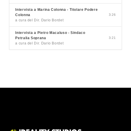
Intervista a Marina Colonna - Titolare Podere
Colonna
3:26
a cura del Dir. Dario Bordet
Intervista a Pietro Macaluso - Sindaco
Petralia Soprana
3:21
a cura del Dir. Dario Bordet